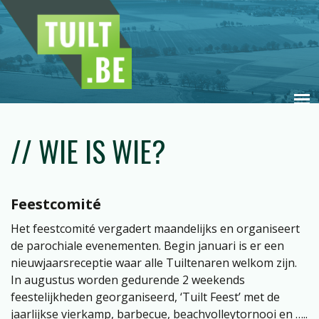
Skip to main content
Main menu
// WIE IS WIE?
Feestcomité
Het feestcomité vergadert maandelijks en organiseert
de parochiale evenementen. Begin januari is er een
nieuwjaarsreceptie waar alle Tuiltenaren welkom zijn.
In augustus worden gedurende 2 weekends
feestelijkheden georganiseerd, ‘Tuilt Feest’ met de
jaarlijkse vierkamp, barbecue, beachvolleytornooi en …..